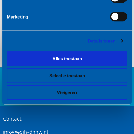
Yue Zhao, SURF
Marketing
Save-the-date! Het volledige programma volgt
binnenkort.
Details tonen
Lees meer
Alles toestaan
Selectie toestaan
Blijf op de hoogte
Aanmelden nieuwsbrief
Weigeren
Contact:
info@edih-dhnw.nl