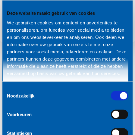
Deze website maakt gebruik van cookies
We gebruiken cookies om content en advertenties te
Aanmelden
personaliseren, om functies voor social media te bieden
en om ons websiteverkeer te analyseren. Ook delen we
informatie over uw gebruik van onze site met onze
partners voor social media, adverteren en analyse. Deze
partners kunnen deze gegevens combineren met andere
informatie die u aan ze heeft verstrekt of die ze hebben
verzameld op basis van uw gebruik van hun services.
De volgende sprekers kunnen we alvast in het
programma aankondigen. Zij zullen ons verschillende
Toestemmingsselectie
inzichten geven over fundamentele AI-modellen:
Noodzakelijk
Francesco Ciompi, Radboud UMC
Voorkeuren
Dea Gogishvili UU
Ahmed Mahfouz, LUMC
Statistieken