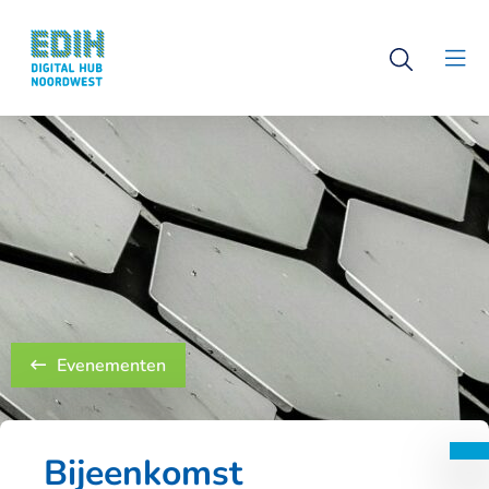
Logo
Open
Digital
Clo
search
Hub
men
Noordwest
Evenementen
Bijeenkomst