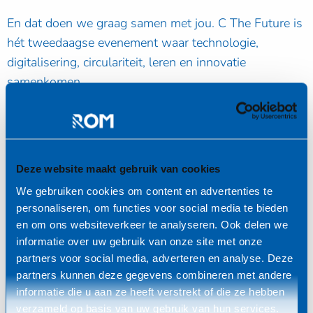
En dat doen we graag samen met jou. C The Future is
hét tweedaagse evenement waar technologie,
digitalisering, circulariteit, leren en innovatie
samenkomen.
Hier kunnen bedrijven, onderwijsinstellingen en
bewoners uit de regio kennismaken met de nieuwste
toepassingen en producten. Je kunt in contact komen
Deze website maakt gebruik van cookies
met de nieuwste technologieën en deelnemen aan het
Skills-ontwikkelingsprogramma van de Smart Makers
We gebruiken cookies om content en advertenties te
personaliseren, om functies voor social media te bieden
Academie, waar nieuwe makers, techneuten en
en om ons websiteverkeer te analyseren. Ook delen we
pioniers worden opgeleid. Ontdek welke
informatie over uw gebruik van onze site met onze
ontwikkelingen, mogelijkheden en innovaties relevant
partners voor social media, adverteren en analyse. Deze
zijn voor de directe omgeving, de stad en de regio.
partners kunnen deze gegevens combineren met andere
Samen dragen we bij aan de ontwikkeling van kennis
informatie die u aan ze heeft verstrekt of die ze hebben
en werkgelegenheid, en een duurzame economie door
verzameld op basis van uw gebruik van hun services.