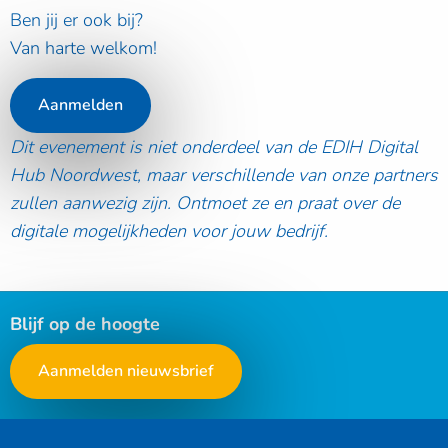
Ben jij er ook bij?
Van harte welkom!
Aanmelden
Dit evenement is niet onderdeel van de EDIH Digital
Hub Noordwest, maar verschillende van onze partners
zullen aanwezig zijn. Ontmoet ze en praat over de
digitale mogelijkheden voor jouw bedrijf.
Blijf op de hoogte
Aanmelden nieuwsbrief