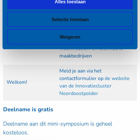
Alles toestaan
Let op:
Voor toegang tot het NLR is een
geldig legitimatiebewijs
Selectie toestaan
verplicht!
Weigeren
Voor wie?
Ondernemers en engineers in de
machinebouw en technische
maakbedrijven
Meld je aan via het
contactformulier op
de website
Welkom!
van de Innovatiecluster
Noordoostpolder
Deelname is gratis
Deelname aan dit mini-symposium is geheel
kosteloos.