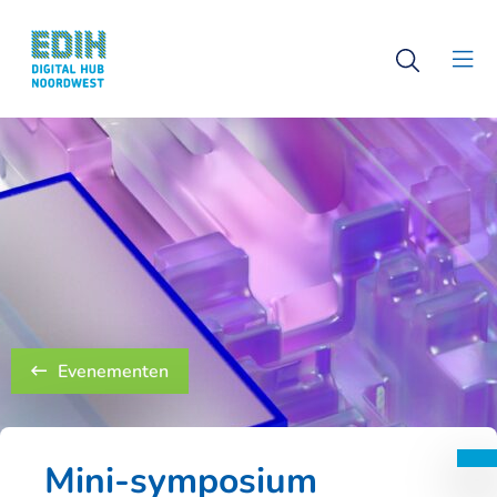
Logo
Open
Digital
Clo
search
Hub
men
Noordwest
Evenementen
Mini-symposium