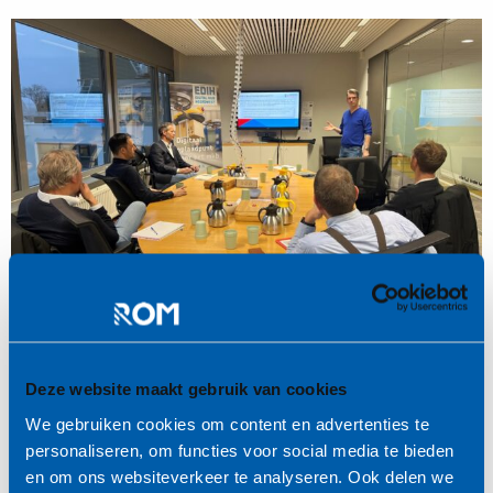
Deze website maakt gebruik van cookies
Tijdens de middag kwamen er verschillende thema’s
We gebruiken cookies om content en advertenties te
op tafel die potentieel uitmonden in
personaliseren, om functies voor social media te bieden
praktijkopdrachten. Een levendige discussie zorgde
en om ons websiteverkeer te analyseren. Ook delen we