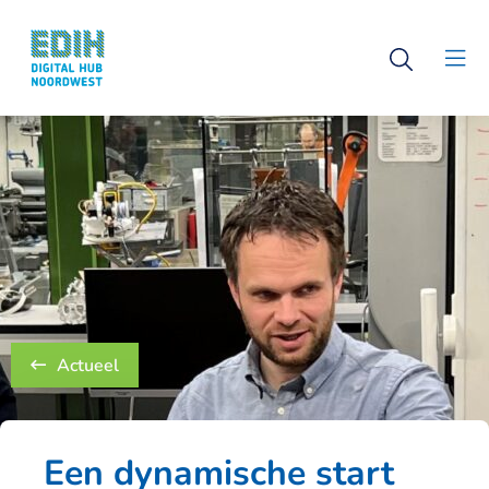
Logo
Open
Digital
Clo
search
Hub
men
Noordwest
Actueel
Een dynamische start