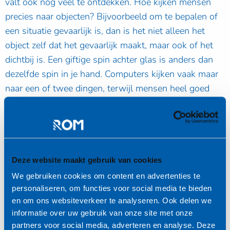
valt ook nog veel te ontdekken. Hoe kijken mensen
precies naar objecten? Bijvoorbeeld om te bepalen of
een situatie gevaarlijk is, dan is het niet alleen het
object zelf dat het gevaarlijk maakt, maar ook of het
dichtbij is. Een giftige spin achter glas is anders dan
dezelfde spin in je hand. Computers kijken vaak maar
naar een of twee dingen, terwijl mensen heel goed
zijn in het meenemen van de context. Computers
worden wel beter trouwens.”
“Nog een goed voorbeeld: een radioloog. Hoe ziet de
arts of het goed is of mis? Ook die zal in eerste
Deze website maakt gebruik van cookies
instantie zeggen: ‘ik zie het gewoon’. Maar dat is een
We gebruiken cookies om content en advertenties te
kwestie van opleiding en ervaring. En die kun je,
personaliseren, om functies voor social media te bieden
kunnen wij, omzetten in regels.”
en om ons websiteverkeer te analyseren. Ook delen we
informatie over uw gebruik van onze site met onze
Veiligheid en voice
partners voor social media, adverteren en analyse. Deze