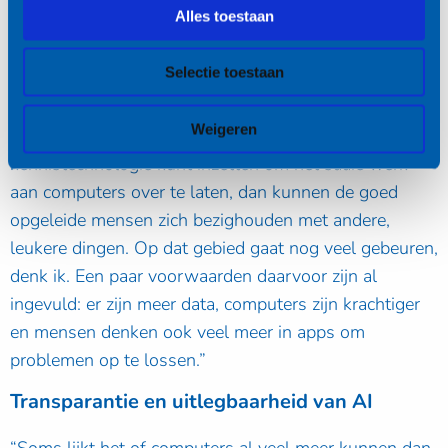
Goed opgeleide mensen leuke dingen laten
Alles toestaan
doen
Selectie toestaan
“Goed opgeleide mensen zijn op dit moment moeilijk
te vinden en te binden voor bedrijven. Als werkgever
Weigeren
wil je deze mensen geen saai werk laten doen. Als je
kennistechnologie kunt inzetten om het saaie werk
aan computers over te laten, dan kunnen de goed
opgeleide mensen zich bezighouden met andere,
leukere dingen. Op dat gebied gaat nog veel gebeuren,
denk ik. Een paar voorwaarden daarvoor zijn al
ingevuld: er zijn meer data, computers zijn krachtiger
en mensen denken ook veel meer in apps om
problemen op te lossen.”
Transparantie en uitlegbaarheid van AI