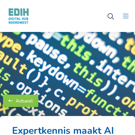
Logo
Open
Digital
Clo
search
Hub
men
Noordwest
Actueel
Expertkennis maakt AI