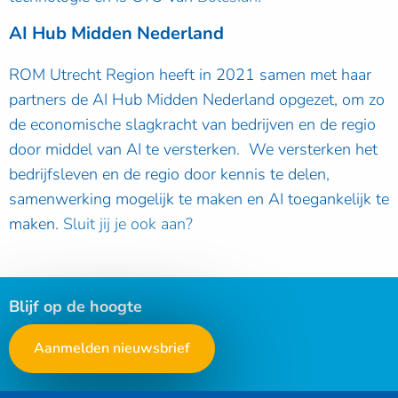
AI Hub Midden Nederland
ROM Utrecht Region heeft in 2021 samen met haar
partners de AI Hub Midden Nederland opgezet, om zo
de economische slagkracht van bedrijven en de regio
door middel van AI te versterken. We versterken het
bedrijfsleven en de regio door kennis te delen,
samenwerking mogelijk te maken en AI toegankelijk te
maken.
Sluit jij je ook aan?
Blijf op de hoogte
Aanmelden nieuwsbrief