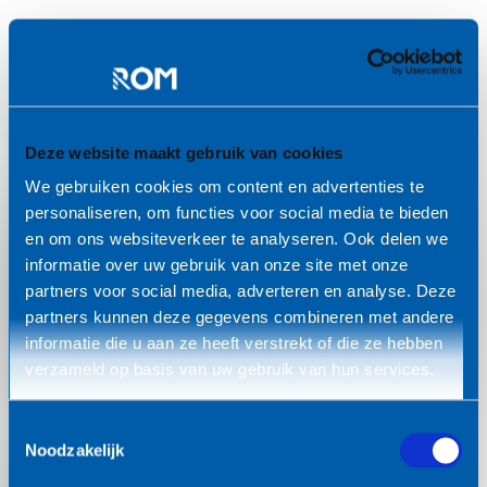
Partners betrokken bij het organiseren
Deze website maakt gebruik van cookies
We gebruiken cookies om content en advertenties te
personaliseren, om functies voor social media te bieden
Lees
Lees
en om ons websiteverkeer te analyseren. Ook delen we
meer
meer
informatie over uw gebruik van onze site met onze
Hogeschool van
EDIH Digital Hub
partners voor social media, adverteren en analyse. Deze
partners kunnen deze gegevens combineren met andere
Amsterdam
Noordwest
informatie die u aan ze heeft verstrekt of die ze hebben
verzameld op basis van uw gebruik van hun services.
Toestemmingsselectie
Noodzakelijk
Lees