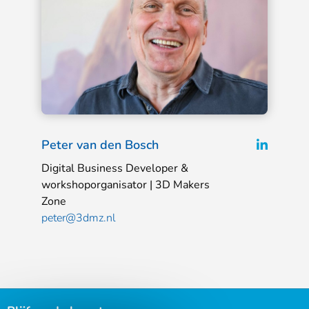
L
L
Peter van den Bosch
e
i
Digital Business Developer &
e
n
workshoporganisator | 3D Makers
s
Zone
k
m
peter@3dmz.nl
e
e
d
e
r
i
n