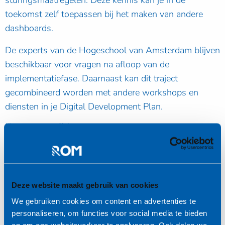
sturingsmaatregelen. Deze kennis kan je in de
toekomst zelf toepassen bij het maken van andere
dashboards.
De experts van de Hogeschool van Amsterdam blijven
beschikbaar voor vragen na afloop van de
implementatiefase. Daarnaast kan dit traject
gecombineerd worden met andere workshops en
diensten in je Digital Development Plan.
Kosten en tijd
De workshops worden kosteloos aangeboden als
onderdeel van het EDIH Digital Hub Noordwest
programma. Het enige wat je hoeft te investeren is je
Deze website maakt gebruik van cookies
tijd en energie. De deelnemer besteed 1 volle dag aan
We gebruiken cookies om content en advertenties te
het traject.
personaliseren, om functies voor social media te bieden
en om ons websiteverkeer te analyseren. Ook delen we