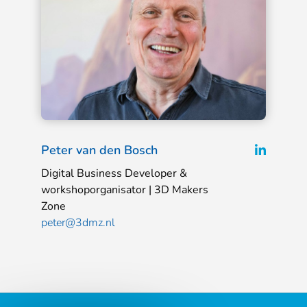
L
L
Peter van den Bosch
e
i
Digital Business Developer &
e
n
workshoporganisator | 3D Makers
s
Zone
k
m
peter@3dmz.nl
e
e
d
e
r
i
n