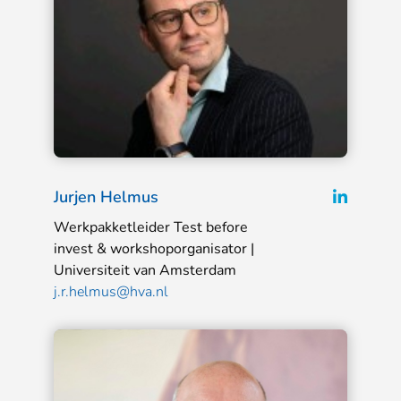
L
L
Jurjen Helmus
e
i
Werkpakketleider Test before
e
n
invest & workshoporganisator |
s
Universiteit van Amsterdam
k
m
j.r.helmus@hva.nl
e
e
d
e
r
i
n