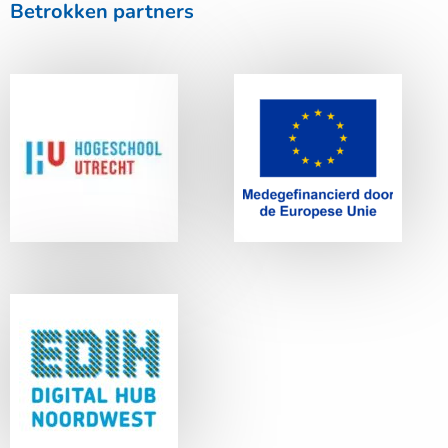
Betrokken partners
Lees
Lees
meer
meer
Hogeschool
Europese Unie
Utrecht
Lees
meer
EDIH Digital Hub
Noordwest