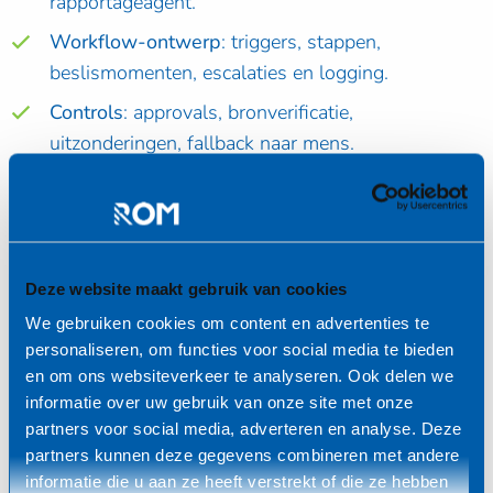
rapportageagent.
Workflow-ontwerp
: triggers, stappen,
beslismomenten, escalaties en logging.
Controls
: approvals, bronverificatie,
uitzonderingen, fallback naar mens.
Programmaoverzicht
Deel 1 – Fundamenten van agentic AI
Deze website maakt gebruik van cookies
Wat is agentic AI en wanneer is het nuttig.
We gebruiken cookies om content en advertenties te
personaliseren, om functies voor social media te bieden
Hoe werken LLM’s in de praktijk.
en om ons websiteverkeer te analyseren. Ook delen we
Verschil tussen chatbots, AI tools, copilots en
informatie over uw gebruik van onze site met onze
autonome agents.
partners voor social media, adverteren en analyse. Deze
partners kunnen deze gegevens combineren met andere
De rol van context, geheugen, tools en evaluatie.
informatie die u aan ze heeft verstrekt of die ze hebben