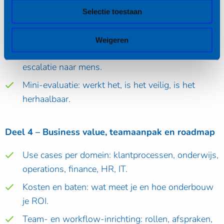
Instructieprofiel en contextblokken maken.
Selectie toestaan
Koppelen aan tools of databronnen (conceptueel
of praktisch, afhankelijk van de setting).
Weigeren
Testen met scenario’s, foutafhandeling en
escalatie naar mens.
Mini-evaluatie: werkt het, is het veilig, is het
herhaalbaar.
Deel 4 – Business value, teamaanpak en roadmap
Use cases per domein: klantprocessen, onderwijs,
operations, finance, HR, IT.
Kosten en baten: wat meet je en hoe onderbouw
je ROI.
Team- en workflow-inrichting: rollen, afspraken,