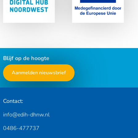
Noordwest
Blijf op de hoogte
Aanmelden nieuwsbrief
Contact:
info@edih-dhnw.nl
0486-477737