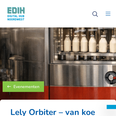
Logo
Open
Digital
Clo
search
Hub
men
Noordwest
Evenementen
Lely Orbiter – van koe