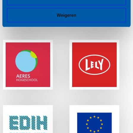
Weigeren
Betrokken partners
Lees
Lees
meer
meer
Aeres
Lely
Hogeschool
Lees
Lees
meer
meer
EDIH Digital Hub
Europese Unie