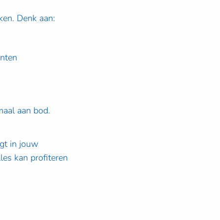
aken. Denk aan:
anten
maal aan bod.
gt in jouw
lles kan profiteren