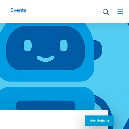
Events
Open
Clo
search
men
Workshop