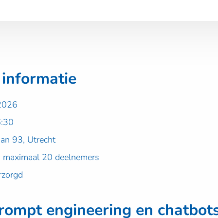
 informatie
 2026
6:30
an 93, Utrecht
:
maximaal 20 deelnemers
rzorgd
ompt engineering en chatbot