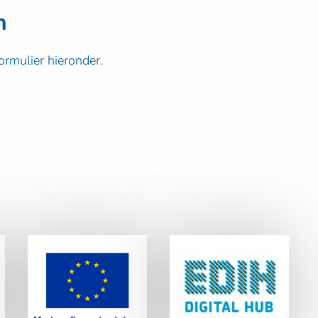
n
ormulier hieronder.
Lees
Lees
meer
meer
EDIH Digital Hub
Europese Unie
Noordwest