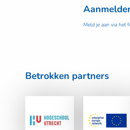
Aanmelde
Meld je aan via het f
Betrokken partners
Lees
Lees
meer
meer
Hogeschool
Enterprise
Utrecht
Europe Network