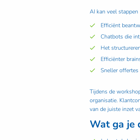
AI kan veel stappen 
Efficiënt beant
Chatbots die in
Het structurere
Efficiënter brai
Sneller offerte
Tijdens de workshop
organisatie. Klantcon
van de juiste inzet v
Wat ga je 