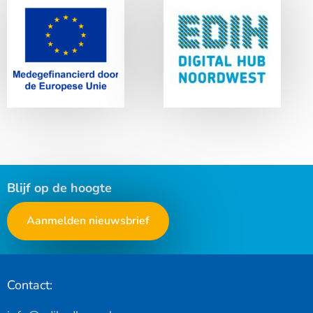
meer
meer
EDIH Digital Hub
Europese Unie
Noordwest
Blijf op de hoogte
Aanmelden nieuwsbrief
Contact: