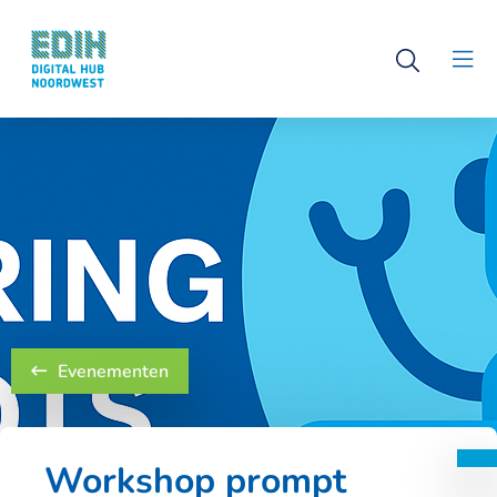
Logo
Open
Digital
Clo
search
Hub
men
Noordwest
Evenementen
Workshop prompt