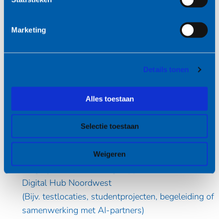
(o.a. Wiemer Kuik)
Marketing
Wat levert het op?
Na afloop heb je:
Details tonen
Een uitgewerkte chatbot voor jouw organisatie
Alles toestaan
Inzicht in hoe je AI betrouwbaar laat antwoorden
met context
Selectie toestaan
Praktische prompt-technieken die je direct elke
dag kunt toepassen
Weigeren
Mogelijkheid om vervolgstappen te zetten via de
Digital Hub Noordwest
(Bijv. testlocaties, studentprojecten, begeleiding of
samenwerking met AI-partners)