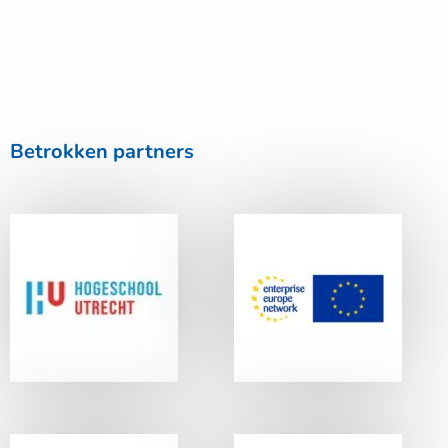
Betrokken partners
Lees
Lees
meer
meer
Hogeschool
Enterprise
Utrecht
Europe Network
Lees
Lees