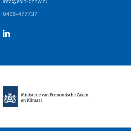
info@edih-dhnw.nl
0486-477737
Linkedin