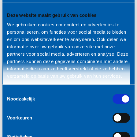
concurrentieanalyse: alles kan profiteren van de juiste
inzet van AI.
Deze website maakt gebruik van cookies
Wat ga je doen?
We gebruiken cookies om content en advertenties te
personaliseren, om functies voor social media te bieden
Je leert de basis van prompt engineering en
en om ons websiteverkeer te analyseren. Ook delen we
context engineering
informatie over uw gebruik van onze site met onze
partners voor social media, adverteren en analyse. Deze
Je ziet praktijkvoorbeelden van effectieve AI-
partners kunnen deze gegevens combineren met andere
chatbots
informatie die u aan ze heeft verstrekt of die ze hebben
verzameld op basis van uw gebruik van hun services.
Je werk direct aan toepassingen voor jouw
organisatie
Toestemmingsselectie
Je start met een idee dat de meeste impact heeft
Noodzakelijk
(haalbaarheid, waarde, efficiëntie)
Je werkt dit idee uit tot een direct inzetbare
Voorkeuren
chatbot
Je krijgt feedback en begeleiding van AI-experts
Statistieken